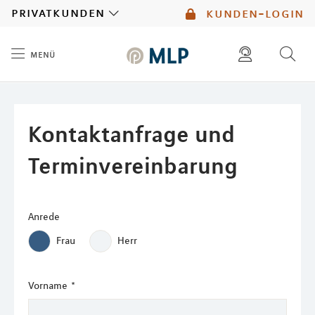
MLP
privatkunden
kunden-login
menü
Inhalt
diese website durchsuchen
mlp berater finden
Kontaktanfrage und
Terminvereinbarung
Anrede
Frau
Herr
Vorname
*