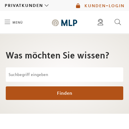
MLP
privatkunden
kunden-login
menü
Inhalt
diese website durchsuchen
mlp berater finden
Was möchten Sie wissen?
Finden