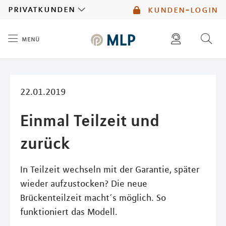
MLP
privatkunden
kunden-login
menü
Inhalt
diese website durchsuchen
mlp berater finden
22.01.2019
Einmal Teilzeit und
zurück
In Teilzeit wechseln mit der Garantie, später
wieder aufzustocken? Die neue
Brückenteilzeit macht´s möglich. So
funktioniert das Modell.