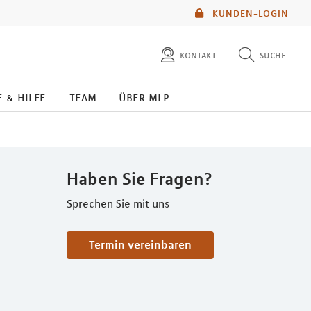
KUNDEN-LOGIN
kontakt
suche
diese website durchsuchen
e & hilfe
team
über mlp
mlp berater finden
Haben Sie Fragen?
Sprechen Sie mit uns
Termin vereinbaren