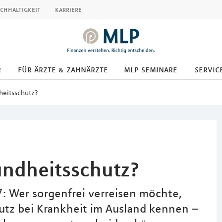
chhaltigkeit
karriere
r
für ärzte & zahnärzte
mlp seminare
servic
heitsschutz?
undheitsschutz?
7: Wer sorgenfrei verreisen möchte,
hutz bei Krankheit im Ausland kennen –