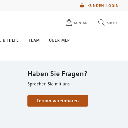
KUNDEN-LOGIN
kontakt
suche
diese website durchsuchen
e & hilfe
team
über mlp
mlp berater finden
Haben Sie Fragen?
Sprechen Sie mit uns
Termin vereinbaren