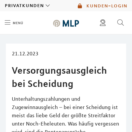
MLP
privatkunden
kunden-login
menü
Inhalt
diese website durchsuchen
mlp berater finden
21.12.2023
Versorgungsausgleich
bei Scheidung
Unterhaltungszahlungen und
Zugewinnausgleich – bei einer Scheidung ist
meist das liebe Geld der größte Streitfaktor
unter Noch-Eheleuten. Was häufig vergessen