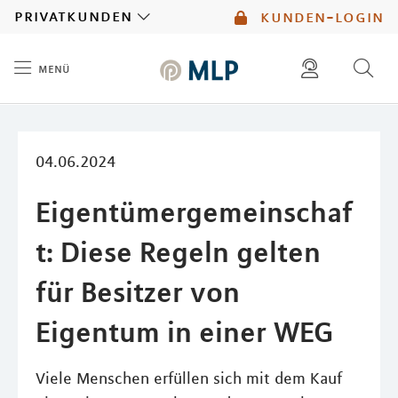
MLP
privatkunden
kunden-login
menü
Inhalt
diese website durchsuchen
mlp berater finden
04.06.2024
Eigentümergemeinschaf
t: Diese Regeln gelten
für Besitzer von
Eigentum in einer WEG
Viele Menschen erfüllen sich mit dem Kauf