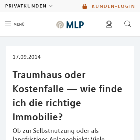
MLP
privatkunden
kunden-login
menü
Inhalt
diese website durchsuchen
mlp berater finden
17.09.2014
Traumhaus oder
Kostenfalle — wie finde
ich die richtige
Immobilie?
Ob zur Selbstnutzung oder als
langfristiges Anlageobjekt: Viele